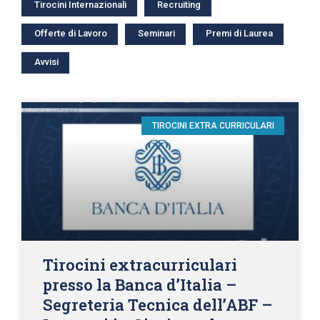
Tirocini Internazionali
Recruiting
Offerte di Lavoro
Seminari
Premi di Laurea
Avvisi
TIROCINI EXTRA CURRICULARI
Tirocini extracurriculari
presso la Banca d’Italia –
Segreteria Tecnica dell’ABF –