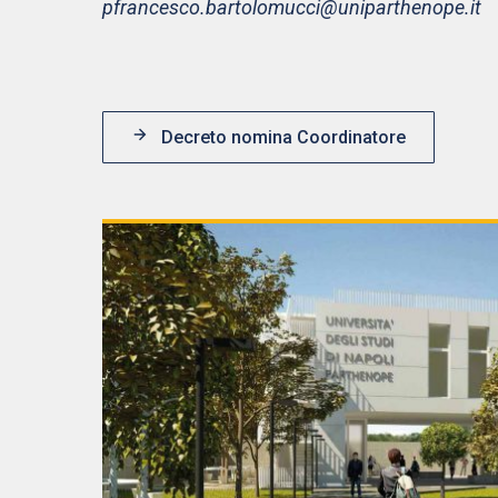
pfrancesco.bartolomucci@uniparthenope.it
Decreto nomina Coordinatore