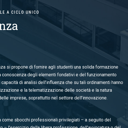
LE A CICLO UNICO
enza
nza si propone di fornire agli studenti una solida formazione
 la conoscenza degli elementi fondativi e del funzionamento
a capacità di analisi dell’influenza che su tali ordinamenti hanno
lizzazione e la telematizzazione delle società e la natura
elle imprese, soprattutto nel settore dell’innovazione.
rà come sbocchi professionali privilegiati – a seguito del
o – l’esercizio della libera professione, dell’avvocatura o del