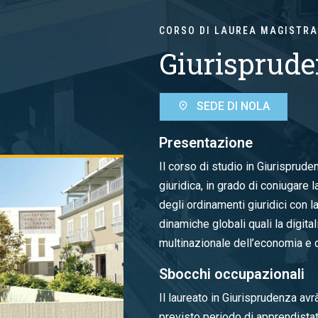
CORSO DI LAUREA MAGISTRA
Giurisprud
SEDE DI NOLA
Presentazione
Il corso di studio in Giurisprude
giuridica, in grado di coniugare
degli ordinamenti giuridici con l
dinamiche globali quali la digita
multinazionale dell’economia e d
Sbocchi occupazionali
Il laureato in Giurisprudenza av
previsto periodo di apprendistat