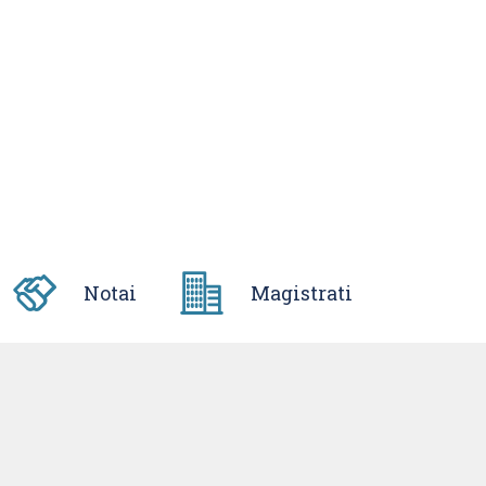
Notai
Magistrati
ali in imprese