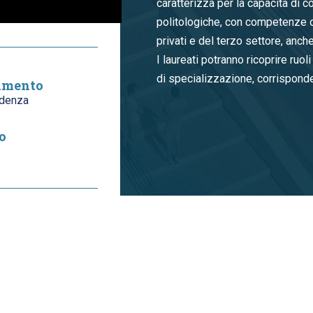
caratterizza per la capacità di
politologiche, con competenze ope
privati e del terzo settore, anche
I laureati potranno ricoprire ruol
di specializzazione, corrisponde
imento
udenza
o