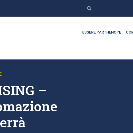
ESSERE PARTHENOPE
COM
E
SING –
tomazione
errà