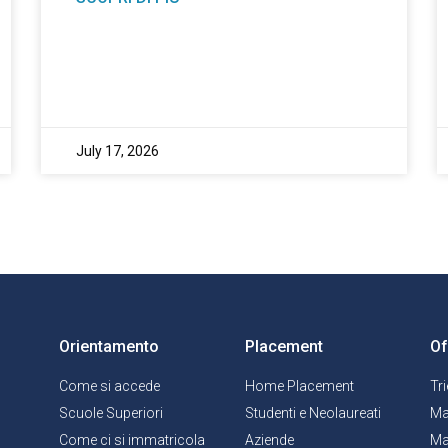
July 17, 2026
Orientamento
Placement
Of
Come si accede
Home Placement
Tr
Scuole Superiori
Studenti e Neolaureati
Ma
Come ci si immatricola
Aziende
Ma