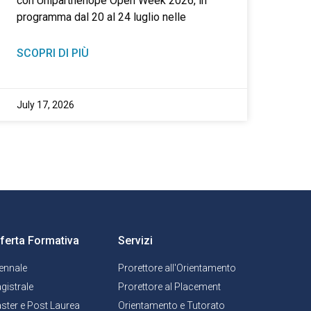
con Uniparthenope Open Week 2026, in
programma dal 20 al 24 luglio nelle
SCOPRI DI PIÙ
July 17, 2026
ferta Formativa
Servizi
iennale
Prorettore all'Orientamento
gistrale
Prorettore al Placement
ster e Post Laurea
Orientamento e Tutorato