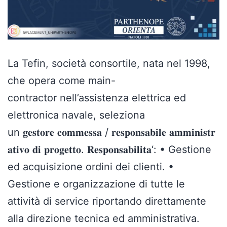
La Tefin, società consortile, nata nel 1998,
che opera come main-
contractor nell’assistenza elettrica ed
elettronica navale, seleziona
un 𝐠𝐞𝐬𝐭𝐨𝐫𝐞 𝐜𝐨𝐦𝐦𝐞𝐬𝐬𝐚 / 𝐫𝐞𝐬𝐩𝐨𝐧𝐬𝐚𝐛𝐢𝐥𝐞 𝐚𝐦𝐦𝐢𝐧𝐢𝐬𝐭𝐫
𝐚𝐭𝐢𝐯𝐨 𝐝𝐢 𝐩𝐫𝐨𝐠𝐞𝐭𝐭𝐨. 𝐑𝐞𝐬𝐩𝐨𝐧𝐬𝐚𝐛𝐢𝐥𝐢𝐭𝐚‘: • Gestione
ed acquisizione ordini dei clienti. •
Gestione e organizzazione di tutte le
attività di service riportando direttamente
alla direzione tecnica ed amministrativa.