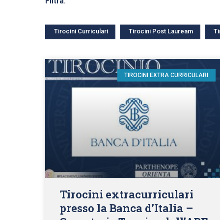
Filtra:
Tirocini Curriculari
Tirocini Post Lauream
Ti
TIROCINI EXTRA CURRICULARI
Tirocini extracurriculari
presso la Banca d’Italia –