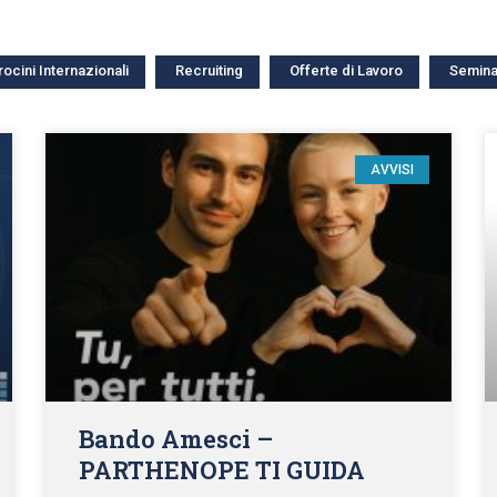
rocini Internazionali
Recruiting
Offerte di Lavoro
Semina
AVVISI
Bando Amesci –
PARTHENOPE TI GUIDA