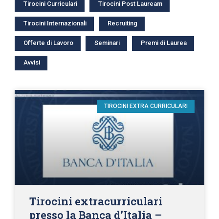
Tirocini Curriculari
Tirocini Post Lauream
Tirocini Internazionali
Recruiting
Offerte di Lavoro
Seminari
Premi di Laurea
Avvisi
TIROCINI EXTRA CURRICULARI
Tirocini extracurriculari
presso la Banca d’Italia –