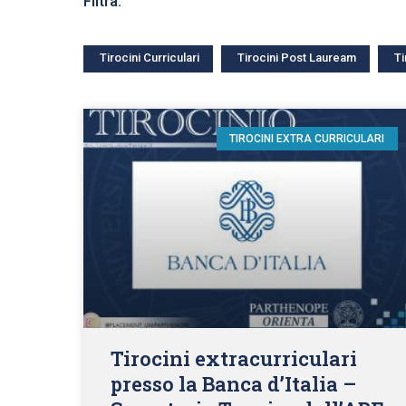
Filtra:
Tirocini Curriculari
Tirocini Post Lauream
Ti
TIROCINI EXTRA CURRICULARI
Tirocini extracurriculari
presso la Banca d’Italia –