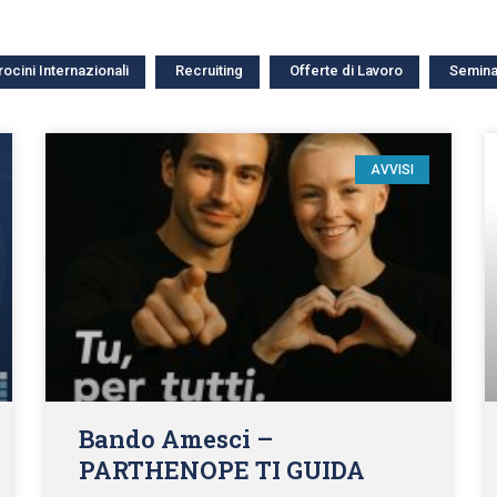
rocini Internazionali
Recruiting
Offerte di Lavoro
Semina
AVVISI
Bando Amesci –
PARTHENOPE TI GUIDA